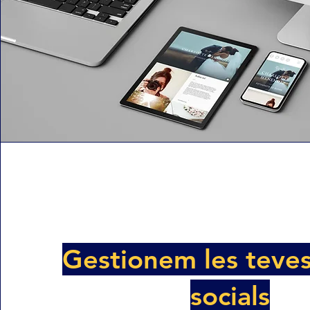
Gestionem les teves
socials