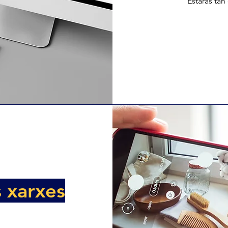
Estaràs tan
 xarxes