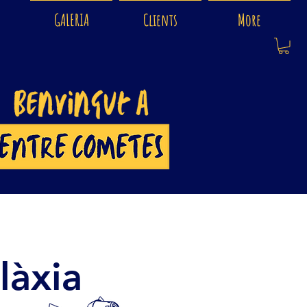
GALERIA
Clients
More
làxia