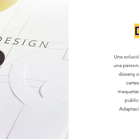
Una solució
una persona
disseny o
cartes
maquetaci
public
Adaptació