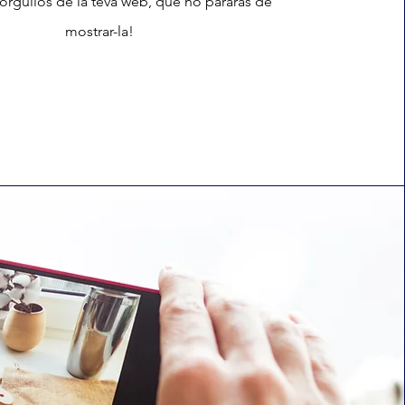
 orgullós de la teva web, que no pararàs de
mostrar-la!