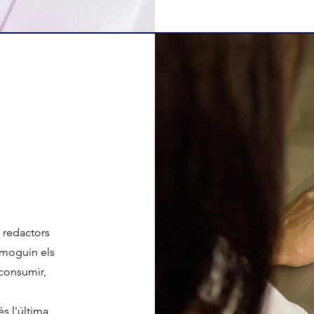
r redactors
 moguin els
 consumir,
s l'última