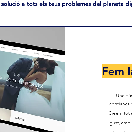
solució a tots els teus problemes del planeta di
Fem l
Una pàg
confiança 
Creem tot e
gust, amb 