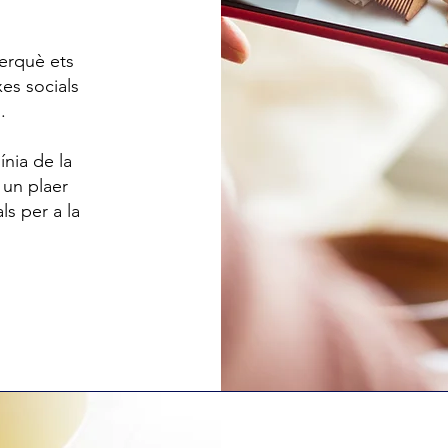
erquè ets
xes socials
.
ínia de la
 un plaer
ls per a la